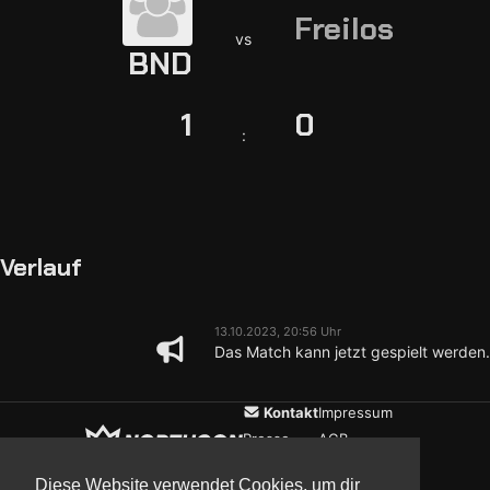
Freilos
vs
BND
1
0
:
Verlauf
13.10.2023, 20:56 Uhr
Das Match kann jetzt gespielt werden.
Kontakt
Impressum
Presse
AGB
Verein
Datenschutz
Diese Website verwendet Cookies, um dir