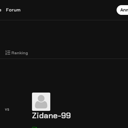
e
Forum
An
Ranking
vs
Zidane-99