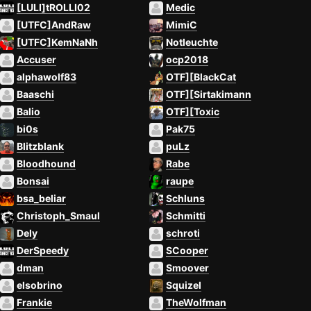
[LULI]tROLLI02
Medic
[UTFC]AndRaw
MimiC
[UTFC]KemNaNh
Notleuchte
Accuser
ocp2018
alphawolf83
OTF][BlackCat
Baaschi
OTF][Sirtakimann
Balio
OTF][Toxic
bi0s
Pak75
Blitzblank
puLz
Bloodhound
Rabe
Bonsai
raupe
bsa_beliar
Schluns
Christoph_Smaul
Schmitti
Dely
schroti
DerSpeedy
SCooper
dman
Smoover
elsobrino
Squizel
Frankie
TheWolfman