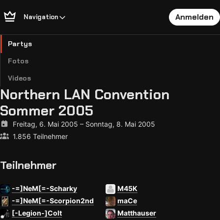
Anmelden
Navigation
Partys
Fotos
Videos
Northern LAN Convention
Sommer 2005
Freitag, 6. Mai 2005
–
Sonntag, 8. Mai 2005
1.856 Teilnehmer
Teilnehmer
-=]NeM[=-Scharky
M45K
-=]NeM[=-Scorpion2nd
maCe
[-Legion-]Colt
Matthauser