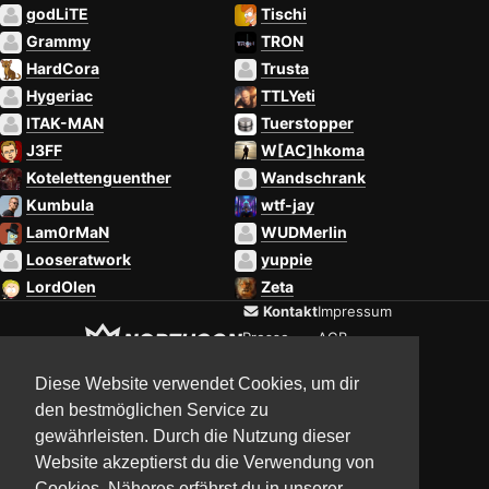
godLiTE
Tischi
Grammy
TRON
HardCora
Trusta
Hygeriac
TTLYeti
ITAK-MAN
Tuerstopper
J3FF
W[AC]hkoma
Kotelettenguenther
Wandschrank
Kumbula
wtf-jay
Lam0rMaN
WUDMerlin
Looseratwork
yuppie
LordOlen
Zeta
Kontakt
Impressum
Presse
AGB
Verein
Datenschutz
Diese Website verwendet Cookies, um dir
den bestmöglichen Service zu
gewährleisten. Durch die Nutzung dieser
Updates
Community
Media
Website akzeptierst du die Verwendung von
Cookies. Näheres erfährst du in unserer