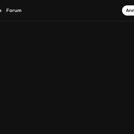
e
Forum
An