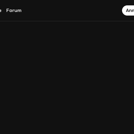
e
Forum
An