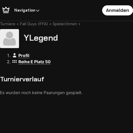
Anmelden
Navigation
Turniere
Fall Guys (FFA)
Spieler/innen
YLegend
Profil
Reihe E Platz 50
Turnierverlauf
Es wurden noch keine Paarungen gespielt.