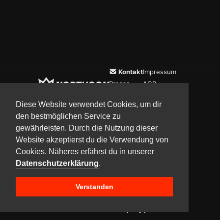
Kontakt
Impressum
Presse
AGB
Verein
Datenschutz
Diese Website verwendet Cookies, um dir
den bestmöglichen Service zu
gewährleisten. Durch die Nutzung dieser
Updates
Community
Media
Website akzeptierst du die Verwendung von
Cookies. Näheres erfährst du in unserer
Datenschutzerklärung
.
Verstanden
Copyright © 2017–2026 Team NorthCon
Built with
BYCEPS – a LAN party platform