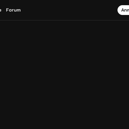
e
Forum
An