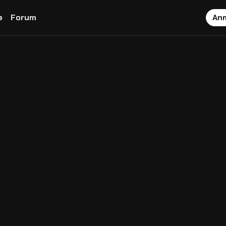
e
Forum
An