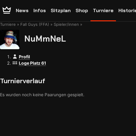
News
Infos
Sitzplan
Shop
Turniere
Histori
Turniere
Fall Guys (FFA)
Spieler/innen
NuMmNeL
Profil
Loge Platz 61
Turnierverlauf
Es wurden noch keine Paarungen gespielt.