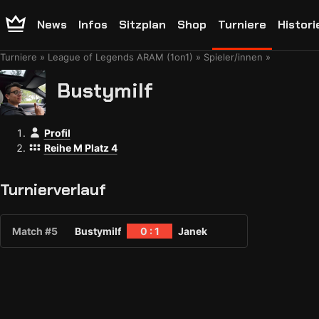
News
Infos
Sitzplan
Shop
Turniere
Histori
Turniere
League of Legends ARAM (1on1)
Spieler/innen
Bustymilf
Profil
Reihe M Platz 4
Turnierverlauf
Match #5
Bustymilf
0 : 1
Janek