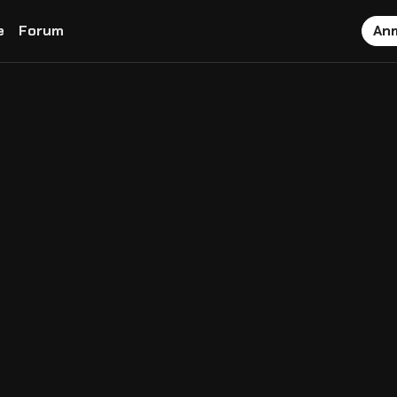
e
Forum
An