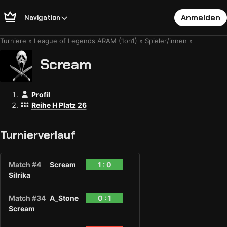
Anmelden
Navigation
Turniere
League of Legends ARAM (1on1)
Spieler/innen
Scream
Profil
Reihe H Platz 26
Turnierverlauf
Match #4
Scream
1 : 0
Silrika
Match #34
A_Stone
0 : 1
Scream