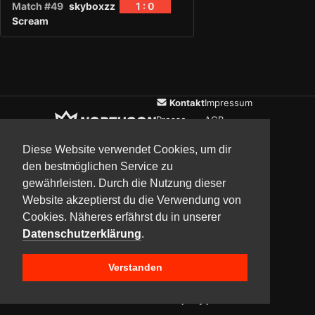
Match #49
skyboxzz
1 : 0
Scream
Kontakt
Impressum
Presse
AGB
Verein
Datenschutz
Diese Website verwendet Cookies, um dir
den bestmöglichen Service zu
gewährleisten. Durch die Nutzung dieser
Updates
Community
Media
Website akzeptierst du die Verwendung von
Cookies. Näheres erfährst du in unserer
Datenschutzerklärung
.
Verstanden
Copyright © 2017–2026 Team NorthCon
Built with
BYCEPS – a LAN party platform