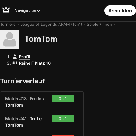
Anmelden
Navigation
Turniere
League of Legends ARAM (1on1)
Spieler/innen
TomTom
Profil
Reihe F Platz 16
Turnierverlauf
Match #18
Freilos
0 : 1
TomTom
Match #41
TrüLe
0 : 1
TomTom