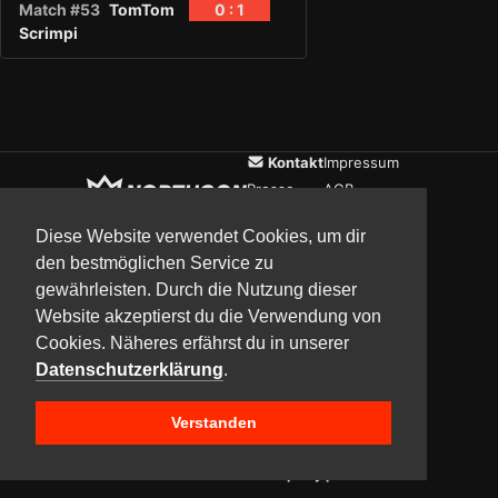
Match #53
TomTom
0 : 1
Scrimpi
Kontakt
Impressum
Presse
AGB
Verein
Datenschutz
Diese Website verwendet Cookies, um dir
den bestmöglichen Service zu
gewährleisten. Durch die Nutzung dieser
Updates
Community
Media
Website akzeptierst du die Verwendung von
Cookies. Näheres erfährst du in unserer
Datenschutzerklärung
.
Verstanden
Copyright © 2017–2026 Team NorthCon
Built with
BYCEPS – a LAN party platform