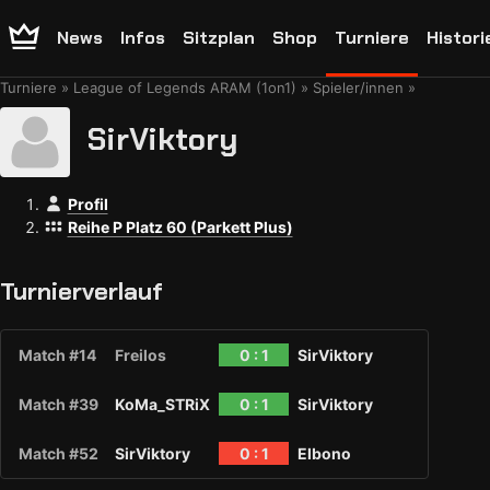
News
Infos
Sitzplan
Shop
Turniere
Histori
Turniere
League of Legends ARAM (1on1)
Spieler/innen
SirViktory
Profil
Reihe P Platz 60 (Parkett Plus)
Turnierverlauf
Match #14
Freilos
0 : 1
SirViktory
Match #39
KoMa_STRiX
0 : 1
SirViktory
Match #52
SirViktory
0 : 1
Elbono