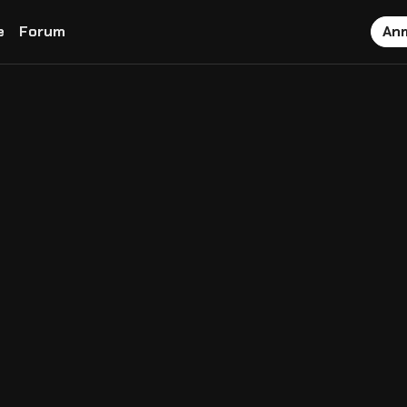
e
Forum
An