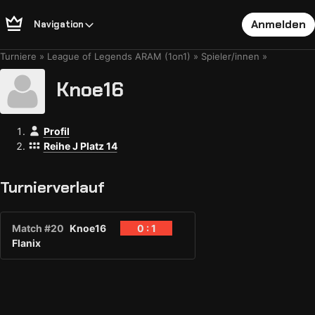
Anmelden
Navigation
Turniere
League of Legends ARAM (1on1)
Spieler/innen
Knoe16
Profil
Reihe J Platz 14
Turnierverlauf
Match #20
Knoe16
0 : 1
Flanix