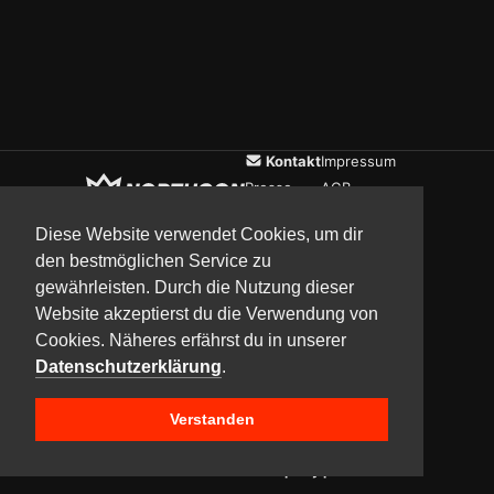
Kontakt
Impressum
Presse
AGB
Verein
Datenschutz
Diese Website verwendet Cookies, um dir
den bestmöglichen Service zu
gewährleisten. Durch die Nutzung dieser
Updates
Community
Media
Website akzeptierst du die Verwendung von
Cookies. Näheres erfährst du in unserer
Datenschutzerklärung
.
Verstanden
Copyright © 2017–2026 Team NorthCon
Built with
BYCEPS – a LAN party platform