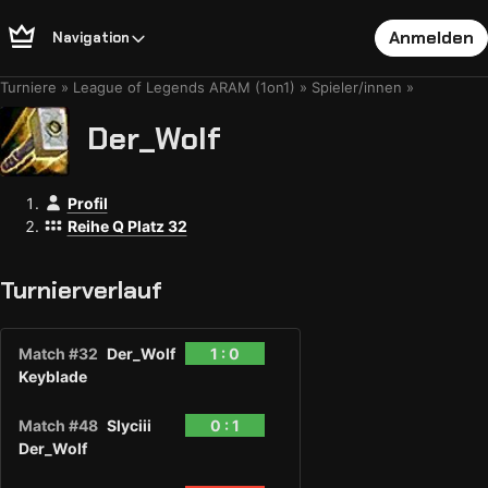
Anmelden
Navigation
Turniere
League of Legends ARAM (1on1)
Spieler/innen
Der_Wolf
Profil
Reihe Q Platz 32
Turnierverlauf
Match #32
Der_Wolf
1 : 0
Keyblade
Match #48
Slyciii
0 : 1
Der_Wolf