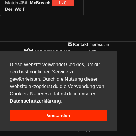
Match #56
McBreach
1 : 0
Der_Wolf
Kontakt
Impressum
Presse
AGB
Verein
Datenschutz
Diese Website verwendet Cookies, um dir
den bestmöglichen Service zu
gewährleisten. Durch die Nutzung dieser
Updates
Community
Media
Website akzeptierst du die Verwendung von
Cookies. Näheres erfährst du in unserer
Datenschutzerklärung
.
Verstanden
Copyright © 2017–2026 Team NorthCon
Built with
BYCEPS – a LAN party platform