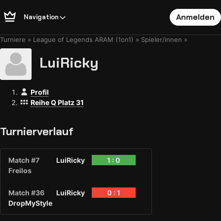
Anmelden
Navigation
Turniere
League of Legends ARAM (1on1)
Spieler/innen
LuiRicky
Profil
Reihe Q Platz 31
Turnierverlauf
Match #7
LuiRicky
1 : 0
Freilos
Match #36
LuiRicky
0 : 1
DropMyStyle