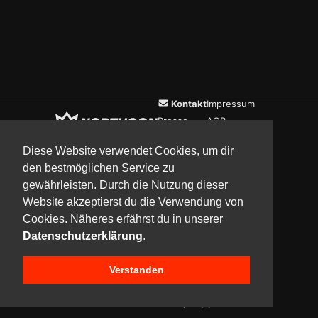
Kontakt
Impressum
Presse
AGB
Verein
Datenschutz
Diese Website verwendet Cookies, um dir
den bestmöglichen Service zu
gewährleisten. Durch die Nutzung dieser
Updates
Community
Media
Website akzeptierst du die Verwendung von
Cookies. Näheres erfährst du in unserer
Datenschutzerklärung
.
Verstanden
Copyright © 2017–2026 Team NorthCon
Built with
BYCEPS – a LAN party platform