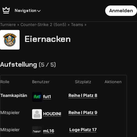
Anmelden
Navigation
Turniere
Counter-Strike 2 (5on5)
Teams
Eiernacken
Aufstellung
(5 / 5)
Rolle
Benutzer
Sitzplatz
Aktionen
Teamkapitän
Reihe I Platz 8
fut1
Mitspieler
Reihe I Platz 9
HOUDINI
Mitspieler
Loge Platz 17
mL16