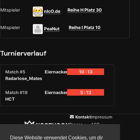
Mitspieler
Reihe H Platz 30
nIcO.de
Mitspieler
Reihe I Platz 10
PeaNut
Turnierverlauf
Match #5
Eiernacken
10 : 13
Radarlose_Mates
Match #19
Eiernacken
5 : 13
HCT
Kontakt
Impressum
Presse
AGB
Verein
Datenschutz
Diese Website verwendet Cookies, um dir