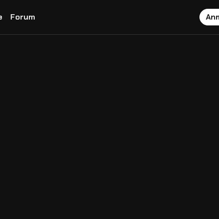
e
Forum
An