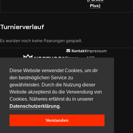
Plus)
Turnierverlauf
Es wurden noch keine Paarungen gespielt.
Kontakt
Impressum
Presse
AGB
Verein
Datenschutz
Diese Website verwendet Cookies, um dir
den bestmöglichen Service zu
gewährleisten. Durch die Nutzung dieser
Updates
Community
Media
Website akzeptierst du die Verwendung von
Cookies. Näheres erfährst du in unserer
Datenschutzerklärung
.
Verstanden
Copyright © 2017–2026 Team NorthCon