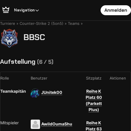
Anmelden
Navigation
Turniere
Counter-Strike 2 (5on5)
Teams
BBSC
Aufstellung
(6 / 5)
Rolle
Benutzer
Sitzplatz
Aktionen
Teamkapitän
Reihe K
JUnitek00
Platz 60
(Parkett
Plus)
Mitspieler
Reihe K
AwildOumaShu
Platz 63