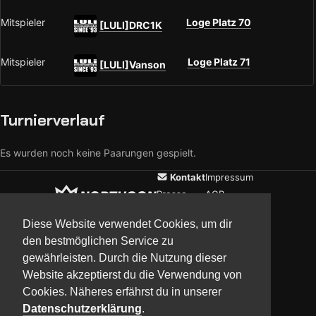
Mitspieler
Loge Platz 70
[LULI]DRC1K
Mitspieler
Loge Platz 71
[LULI]Vanson
Turnierverlauf
Es wurden noch keine Paarungen gespielt.
Kontakt
Impressum
Presse
AGB
Verein
Datenschutz
Diese Website verwendet Cookies, um dir
den bestmöglichen Service zu
gewährleisten. Durch die Nutzung dieser
Updates
Community
Media
Website akzeptierst du die Verwendung von
Cookies. Näheres erfährst du in unserer
Datenschutzerklärung
.