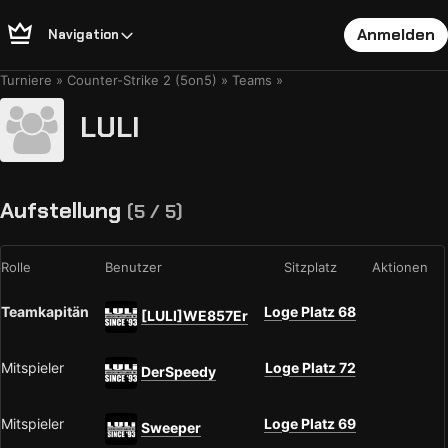
Anmelden
Navigation
Turniere
Counter-Strike 2 (5on5)
Teams
LULI
Aufstellung
(5 / 5)
Rolle
Benutzer
Sitzplatz
Aktionen
Teamkapitän
Loge Platz 68
[LULI]WE857Er
Mitspieler
Loge Platz 72
DerSpeedy
Mitspieler
Loge Platz 69
Sweeper