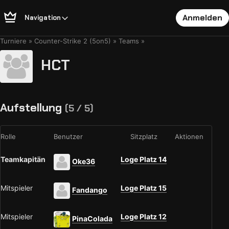
Anmelden
Navigation
Turniere
Counter-Strike 2 (5on5)
Teams
HCT
Aufstellung
(5 / 5)
Rolle
Benutzer
Sitzplatz
Aktionen
Teamkapitän
Loge Platz 14
Oke36
Mitspieler
Loge Platz 15
Fandango
Mitspieler
Loge Platz 12
PinaColada