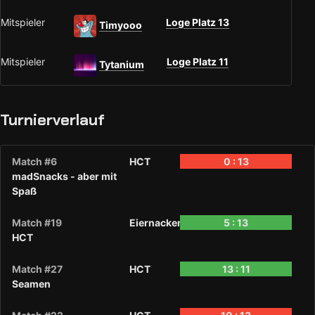
Mitspieler
Loge Platz 13
Timyooo
Mitspieler
Loge Platz 11
Tytanium
Turnierverlauf
Match #6
HCT
0 : 13
madSnacks - aber mit
Spaß
Match #19
Eiernacken
5 : 13
HCT
Match #27
HCT
13 : 11
Seamen