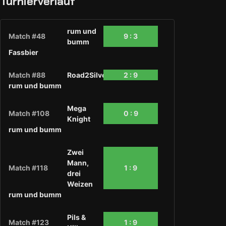
Turnierverlauf
rum und
Match #48
9 : 3
bumm
Fassbier
Match #88
Road2Silver1
2 : 9
rum und bumm
Mega
Match #108
0 : 9
Knight
rum und bumm
Zwei
Mann,
Match #118
1 : 9
drei
Weizen
rum und bumm
Pils &
Match #123
1 : 9