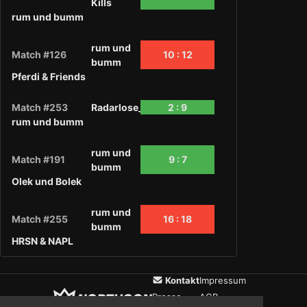
Kills
rum und bumm
rum und
Match #126
10 : 12
bumm
Pferdi & Friends
Match #253
Radarlose_Mates
2 : 9
rum und bumm
rum und
Match #191
9 : 7
bumm
Olek und Bolek
rum und
Match #255
16 : 18
bumm
HRSN & NAPL
Kontakt
Impressum
Presse
AGB