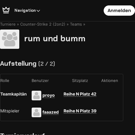
Anmelden
Navigation
Turniere
Counter-Strike 2 (2on2)
Teams
rum und bumm
Aufstellung
(2 / 2)
Rolle
Benutzer
Sitzplatz
Aktionen
Teamkapitän
Reihe N Platz 42
proyo
Mitspieler
Reihe N Platz 39
faaazed