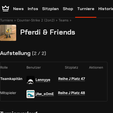
News
Infos
Sitzplan
Shop
Turniere
Histori
Turniere
Counter-Strike 2 (2on2)
Teams
Pferdi & Friends
Aufstellung
(2 / 2)
Rolle
Benutzer
Sitzplatz
Aktionen
Teamkapitän
Reihe J Platz 47
Lennyye
Mitspieler
Reihe J Platz 48
jAw_sOmE