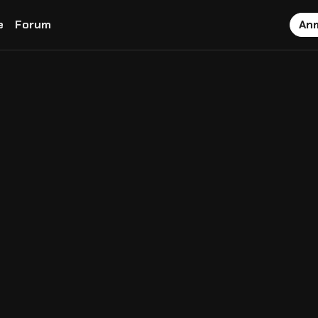
e
Forum
An