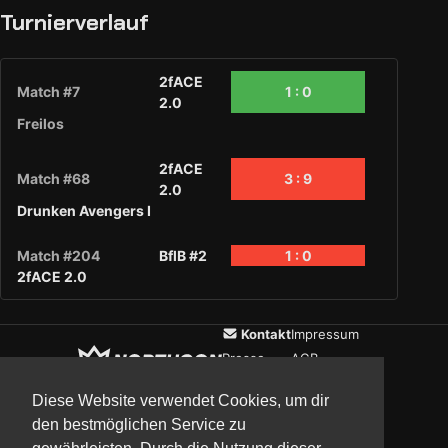
Turnierverlauf
2fACE
Match #7
1 : 0
2.0
Freilos
2fACE
Match #68
3 : 9
2.0
Drunken Avengers I
Match #204
BflB #2
1 : 0
2fACE 2.0
Kontakt
Impressum
Presse
AGB
Verein
Datenschutz
Diese Website verwendet Cookies, um dir
den bestmöglichen Service zu