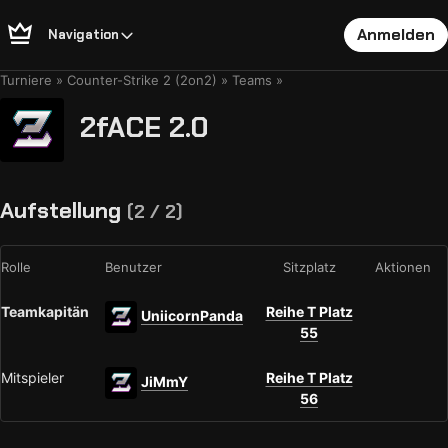
Anmelden
Navigation
Turniere
Counter-Strike 2 (2on2)
Teams
2fACE 2.0
Aufstellung
(2 / 2)
Rolle
Benutzer
Sitzplatz
Aktionen
Teamkapitän
Reihe T Platz
UniicornPanda
55
Mitspieler
Reihe T Platz
JiMmY
56