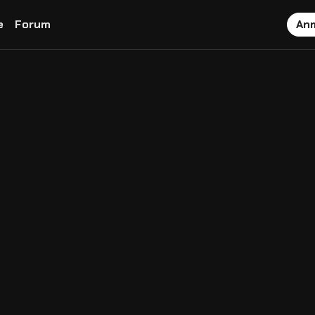
e
Forum
An