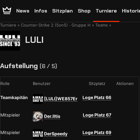
News
Infos
Sitzplan
Shop
Turniere
Histori
Turniere
Counter-Strike 2 (5on5) · Gruppe H
Teams
LULI
Aufstellung
(6 / 5)
Rolle
Benutzer
Sitzplatz
Aktionen
Teamkapitän
Loge Platz 66
[LULI]WE857Er
Mitspieler
Loge Platz 67
Der.Iltis
Mitspieler
Loge Platz 69
DerSpeedy