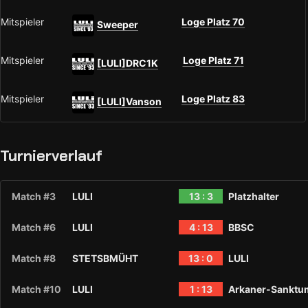
Mitspieler
Loge Platz 70
Sweeper
Mitspieler
Loge Platz 71
[LULI]DRC1K
Mitspieler
Loge Platz 83
[LULI]Vanson
Turnierverlauf
Match #3
LULI
13 : 3
Platzhalter
Match #6
LULI
4 : 13
BBSC
Match #8
STETSBMÜHT
13 : 0
LULI
Match #10
LULI
1 : 13
Arkaner-Sanktu