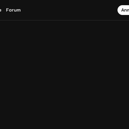
e
Forum
An