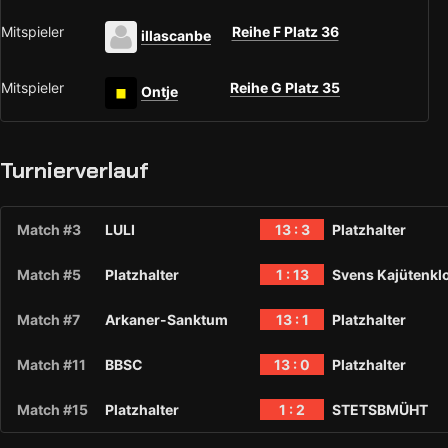
Mitspieler
Reihe F Platz 36
illascanbe
Mitspieler
Reihe G Platz 35
Ontje
Turnierverlauf
Match #3
LULI
13 : 3
Platzhalter
Match #5
Platzhalter
1 : 13
Svens Kajütenkl
Match #7
Arkaner-Sanktum
13 : 1
Platzhalter
Match #11
BBSC
13 : 0
Platzhalter
Match #15
Platzhalter
1 : 2
STETSBMÜHT