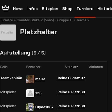
News
Infos
Sitzplan
Shop
Turniere
Histori
Turniere
Counter-Strike 2 (5on5) · Gruppe H
Teams
Platzhalter
Aufstellung
(5 / 5)
Rolle
Benutzer
Sitzplatz
Aktionen
Teamkapitän
Reihe G Platz 37
maCe
Mitspieler
Reihe G Platz 39
123
Mitspieler
Reihe G Platz 38
Clyde1887