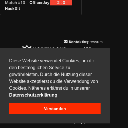
Match #13
OfficerJay
2 : 0
HackXIt
Kontakt
Impressum
Presse
AGB
Verein
Datenschutz
Diese Website verwendet Cookies, um dir
den bestmöglichen Service zu
gewährleisten. Durch die Nutzung dieser
Updates
Community
Media
Website akzeptierst du die Verwendung von
Cookies. Näheres erfährst du in unserer
Datenschutzerklärung
.
Verstanden
Copyright © 2017–2026 Team NorthCon
Built with
BYCEPS – a LAN party platform