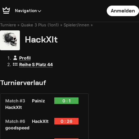
Anmelden
Navigation
Turniere
Quake 3 Plus (1on1)
Spieler/innen
HackXIt
Profil
Reihe S Platz 44
Turnierverlauf
Match #3
Painiz
0 : 1
HackXIt
Match #6
HackXIt
0 : 26
goodspeed