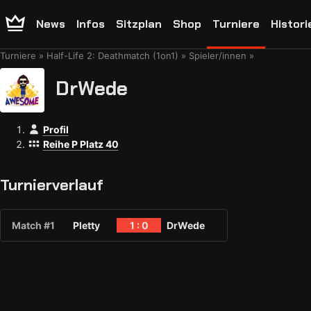
News
Infos
Sitzplan
Shop
Turniere
Histori
Turniere
Half-Life 2: Deathmatch (1on1)
Spieler/innen
DrWede
Profil
Reihe P Platz 40
Turnierverlauf
Match #1
Pletty
1 : 0
DrWede