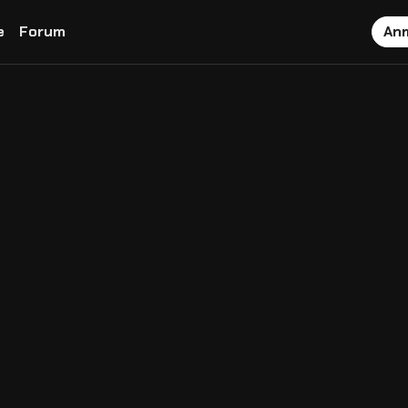
e
Forum
An