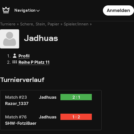
Anmelden
Navigation
Turniere
Schere, Stein, Papier
Spieler/innen
Jadhuas
Profil
Reihe P Platz 11
Turnierverlauf
Match #23
Jadhuas
2 : 1
Razor_1337
Match #76
Jadhuas
1 : 2
SHW-FotziBaer