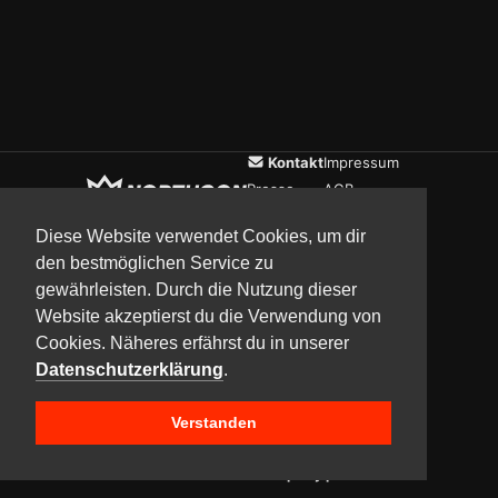
Kontakt
Impressum
Presse
AGB
Verein
Datenschutz
Diese Website verwendet Cookies, um dir
den bestmöglichen Service zu
gewährleisten. Durch die Nutzung dieser
Updates
Community
Media
Website akzeptierst du die Verwendung von
Cookies. Näheres erfährst du in unserer
Datenschutzerklärung
.
Verstanden
Copyright © 2017–2026 Team NorthCon
Built with
BYCEPS – a LAN party platform