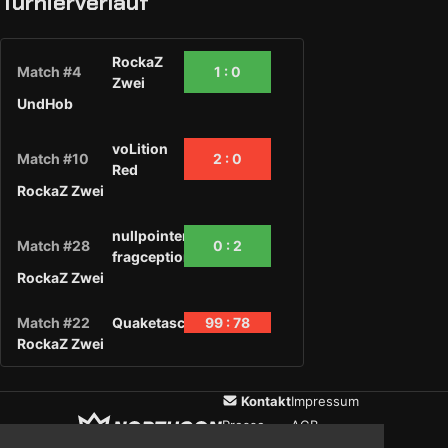
Turnierverlauf
RockaZ
Match #4
1 : 0
Zwei
UndHob
voLition
Match #10
2 : 0
Red
RockaZ Zwei
nullpointer
Match #28
0 : 2
fragception
RockaZ Zwei
Match #22
Quaketaschen
99 : 78
RockaZ Zwei
Kontakt
Impressum
Presse
AGB