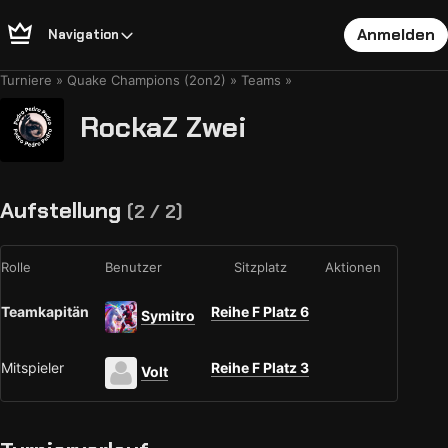
Anmelden
Navigation
Turniere
Quake Champions (2on2)
Teams
RockaZ Zwei
Aufstellung
(2 / 2)
Rolle
Benutzer
Sitzplatz
Aktionen
Teamkapitän
Reihe F Platz 6
Symitro
Mitspieler
Reihe F Platz 3
Volt