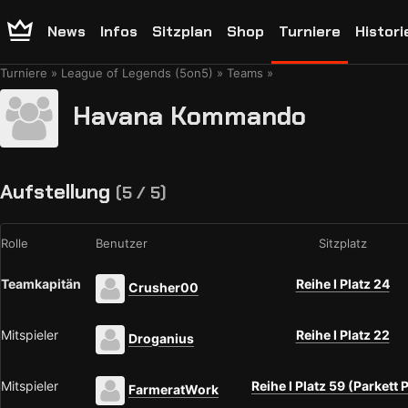
News
Infos
Sitzplan
Shop
Turniere
Histori
Turniere
League of Legends (5on5)
Teams
Havana Kommando
Aufstellung
(5 / 5)
Rolle
Benutzer
Sitzplatz
Teamkapitän
Reihe I Platz 24
Crusher00
Mitspieler
Reihe I Platz 22
Droganius
Mitspieler
Reihe I Platz 59 (Parkett 
FarmeratWork