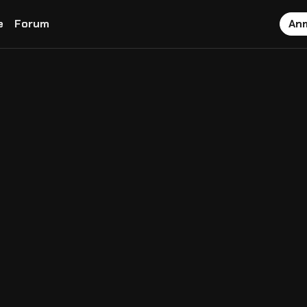
e
Forum
An