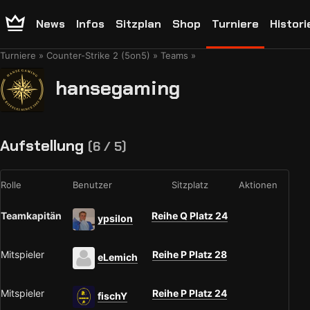
News
Infos
Sitzplan
Shop
Turniere
Histori
Turniere
Counter-Strike 2 (5on5)
Teams
hansegaming
Aufstellung
(6 / 5)
Rolle
Benutzer
Sitzplatz
Aktionen
Teamkapitän
Reihe Q Platz 24
ypsilon
Mitspieler
Reihe P Platz 28
eLemich
Mitspieler
Reihe P Platz 24
fischY