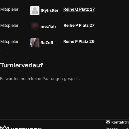
Mitspieler
Reihe Q Platz 27
fRyfisKer
Mitspieler
Reihe P Platz 27
mez1ah
Mitspieler
Reihe P Platz 26
RaZoR
Turnierverlauf
Es wurden noch keine Paarungen gespielt.
Kontakt
I