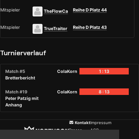
Mitspieler
Reihe D Platz 44
TheFlowCa
Mitspieler
Reihe D Platz 43
TrueTraitor
Turnierverlauf
Match #5
ColaKorn
1 : 13
Bretterbericht
Match #19
ColaKorn
8 : 13
Peter Patzig mit
Anhang
Kontakt
Impressum
Presse
AGB
Verein
Datenschutz