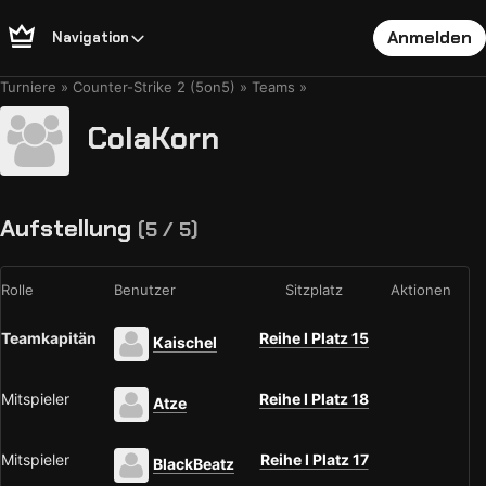
Anmelden
Navigation
Turniere
Counter-Strike 2 (5on5)
Teams
ColaKorn
Aufstellung
(5 / 5)
Rolle
Benutzer
Sitzplatz
Aktionen
Teamkapitän
Reihe I Platz 15
Kaischel
Mitspieler
Reihe I Platz 18
Atze
Mitspieler
Reihe I Platz 17
BlackBeatz