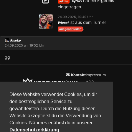
hat ein Ergebnis
cyraxx
admin
eingetragen.
24.09.2025, 19:49 Uhr
ist aus dem Turnier
Wiesel
.
ausgeschieden
Risoke
24.09.2025 um 19:52 Uhr
gg
Kontakt
Impressum
Presse
AGB
Verein
Datenschutz
Diese Website verwendet Cookies, um dir
den bestmöglichen Service zu
gewährleisten. Durch die Nutzung dieser
Updates
Community
Media
Website akzeptierst du die Verwendung von
Cookies. Näheres erfährst du in unserer
Datenschutzerklärung
.