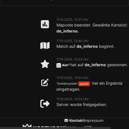
17.10.2025, 13:37 Uhr
Mapvote beendet. Gewählte Karte(n):
de_inferno
.
17.10.2025, 13:40 Uhr
Match auf
de_inferno
beginnt.
17.10.2025, 13:54 Uhr
hat auf
de_inferno
gewonnen.
Aim²
17.10.2025, 13:54 Uhr
hat ein Ergebnis
Turniersystem
admin
eingetragen.
17.10.2025, 13:55 Uhr
Server wurde freigegeben.
Kontakt
Impressum
Presse
AGB