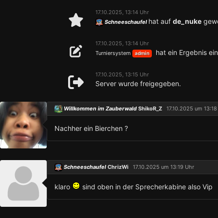
17.10.2025, 13:14 Uhr
hat auf
de_nuke
gewo
Schneeschaufel
17.10.2025, 13:14 Uhr
hat ein Ergebnis ei
Turniersystem
admin
17.10.2025, 13:15 Uhr
Server wurde freigegeben.
Willkommen im Zauberwald
ShikoR_Z
17.10.2025 um 13:18
Nachher ein Bierchen ?
Schneeschaufel
ChrizWi
17.10.2025 um 13:19 Uhr
klaro
sind oben in der Sprecherkabine also Vip