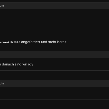
Uhr
angefordert und steht bereit.
berwald
HYRULE
n danach sind wir rdy
Uhr