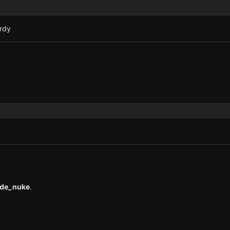
 rdy
de_nuke
.