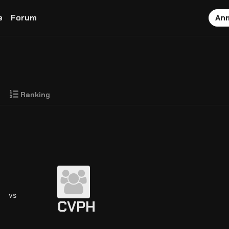
e
Forum
An
Ranking
vs
CVPH