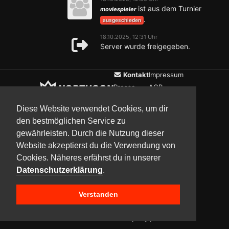
ist aus dem Turnier
moviespieler
.
ausgeschieden
18.10.2025, 12:31 Uhr
Server wurde freigegeben.
Kontakt
Impressum
Presse
AGB
Verein
Datenschutz
Diese Website verwendet Cookies, um dir
den bestmöglichen Service zu
gewährleisten. Durch die Nutzung dieser
Updates
Community
Media
Website akzeptierst du die Verwendung von
Cookies. Näheres erfährst du in unserer
Datenschutzerklärung
.
Verstanden
Copyright © 2017–2026 Team NorthCon
Built with
BYCEPS – a LAN party platform