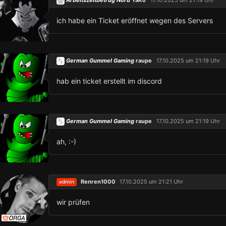
ich habe ein Ticket eröffnet wegen des Servers
German Gummel Gaming
raupe
17.10.2025 um 21:19 Uhr
hab ein ticket erstellt im discord
German Gummel Gaming
raupe
17.10.2025 um 21:19 Uhr
ah, :-)
Renren1000
17.10.2025 um 21:21 Uhr
admin
wir prüfen