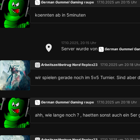
German Gummel Gaming
raupe
17.10.2025 um 20:15 Uhr
koennten ab in 5minuten
17.10.2025, 20:15 Uhr
Server wurde von
German Gummel Ga
Arbeitszeitbetrug Nord
Replex23
17.10.2025 um 20:18 Uh
wir spielen gerade noch im 5v5 Turnier. Sind aber
German Gummel Gaming
raupe
17.10.2025 um 20:18 Uhr
ahh, wie lange noch ? , haetten sonst auch ein 5er
Arbeitszeitbetrug Nord
Replex23
17.10.2025 um 20:19 Uh