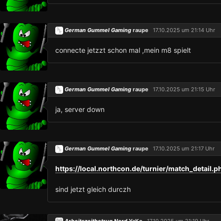
German Gummel Gaming
raupe
17.10.2025 um 21:14 Uhr
connecte jetzzt schon mal ,mein m8 spielt
German Gummel Gaming
raupe
17.10.2025 um 21:15 Uhr
ja, server down
German Gummel Gaming
raupe
17.10.2025 um 21:17 Uhr
https://local.northcon.de/turnier/match_detail
sind jetzt gleich durczh
Arbeitszeitbetrug Nord
YaKo
17.10.2025 um 21:19 Uhr