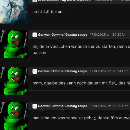
steht 4:0 bei uns
German Gummel Gaming
raupe
17.10.2025 um 20:20 Uhr
ah, denn versuchen wir auch 5er zu starten, denn da
passen
German Gummel Gaming
raupe
17.10.2025 um 20:24 Uhr
hmm, glaube das kann noch dauern mit 5er,, das hie
German Gummel Gaming
raupe
17.10.2025 um 20:25 Uhr
mal schauen was schneller geht ;; danke fürs antwor