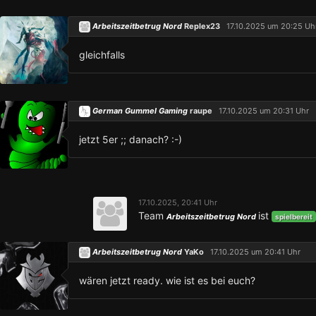
Arbeitszeitbetrug Nord
Replex23
17.10.2025 um 20:25 Uh
gleichfalls
German Gummel Gaming
raupe
17.10.2025 um 20:31 Uhr
jetzt 5er ;; danach? :-)
17.10.2025, 20:41 Uhr
Team
ist
Arbeitszeitbetrug Nord
spielbereit
Arbeitszeitbetrug Nord
YaKo
17.10.2025 um 20:41 Uhr
wären jetzt ready. wie ist es bei euch?