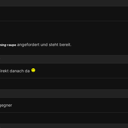
angefordert und steht bereit.
ming
raupe
r
 direkt danach da
 gegner
r