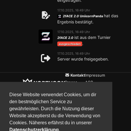
eingetragen.
17.10.2025, 16:49 Uhr
hat das
2fACE 2.0
UniicornPanda
Ergebnis bestätigt.
17.10.2025, 16:49 Uhr
ist aus dem Turnier
2fACE 2.0
.
ausgeschieden
17.10.2025, 16:49 Uhr
Server wurde freigegeben.
Kontakt
Impressum
Presse
AGB
Verein
Datenschutz
Diese Website verwendet Cookies, um dir
den bestmöglichen Service zu
gewährleisten. Durch die Nutzung dieser
Updates
Community
Media
Website akzeptierst du die Verwendung von
Cookies. Näheres erfährst du in unserer
Datenschutzerklärung
.