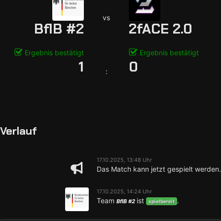
vs
BflB #2
2fACE 2.0
Ergebnis bestätigt
Ergebnis bestätigt
1
0
:
Verlauf
17.10.2025, 13:48 Uhr
Das Match kann jetzt gespielt werden.
17.10.2025, 14:24 Uhr
Team
ist
.
BflB #2
spielbereit