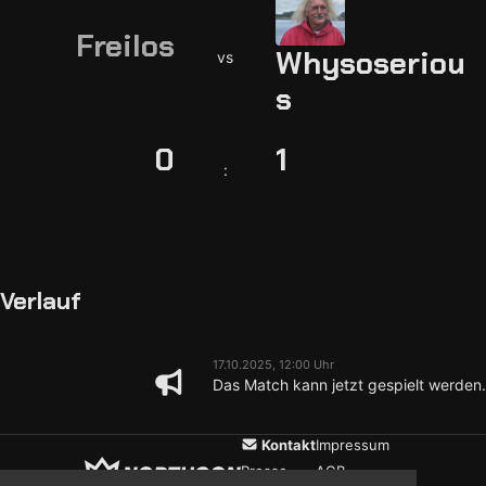
Freilos
Whysoseriou
vs
s
0
1
:
Verlauf
17.10.2025, 12:00 Uhr
Das Match kann jetzt gespielt werden.
Kontakt
Impressum
Presse
AGB