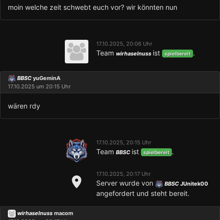
moin welche zeit schwebt euch vor? wir könnten nun
17.10.2025, 20:06 Uhr
Team
ist
.
wirhaselnuss
spielbereit
BBSC
yuGeminA
17.10.2025 um 20:15 Uhr
wären rdy
17.10.2025, 20:15 Uhr
Team
ist
.
BBSC
spielbereit
17.10.2025, 20:17 Uhr
Server wurde von
BBSC
JUnitek00
angefordert und steht bereit.
wirhaselnuss
macom