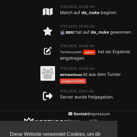
17.10.2025, 20:28 Uhr
Match auf
de_nuke
beginnt.
17.10.2025, 20:40 Uhr
hat auf
de_nuke
gewonnen.
BBSC
17.10.2025, 20:40 Uhr
hat ein Ergebnis
Turniersystem
admin
eingetragen.
17.10.2025, 20:40 Uhr
ist aus dem Turnier
wirhaselnuss
.
ausgeschieden
17.10.2025, 20:41 Uhr
Server wurde freigegeben.
Kontakt
Impressum
Presse
AGB
Verein
Datenschutz
Diese Website verwendet Cookies, um dir