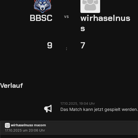
BBSC
wirhaselnus
vs
s
9
7
:
Verlauf
17.10.2025, 19:04 Uhr
Das Match kann jetzt gespielt werden.
wirhaselnuss
macom
17.10.2025 um 20:06 Uhr