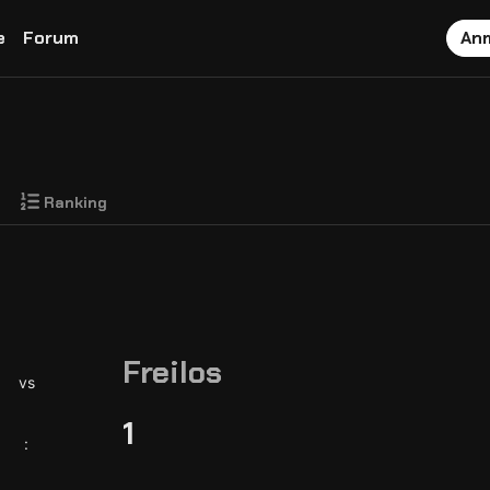
e
Forum
An
Ranking
Freilos
vs
1
: