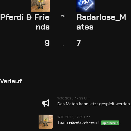
Pferdi & Frie
Radarlose_M
vs
nds
ates
9
7
:
Verlauf
17.10.2025, 17:39 Uhr
Das Match kann jetzt gespielt werden.
17.10.2025, 17:39 Uhr
Team
ist
.
Pferdi & Friends
spielbereit