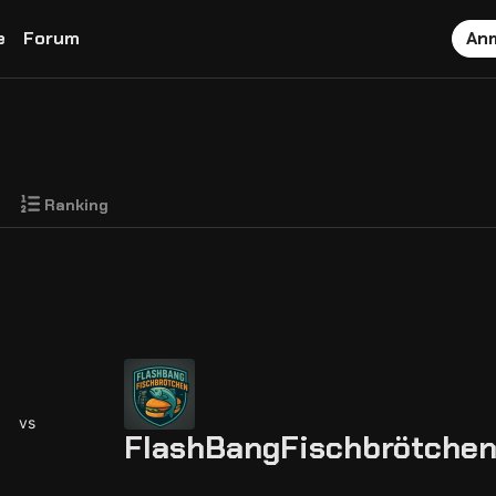
e
Forum
An
Ranking
vs
FlashBangFischbrötche