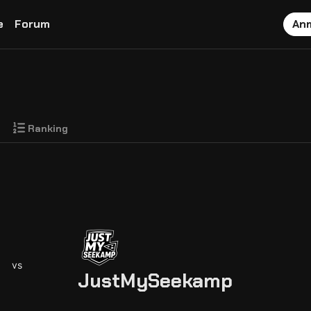
e
Forum
An
Ranking
vs
JustMySeekamp