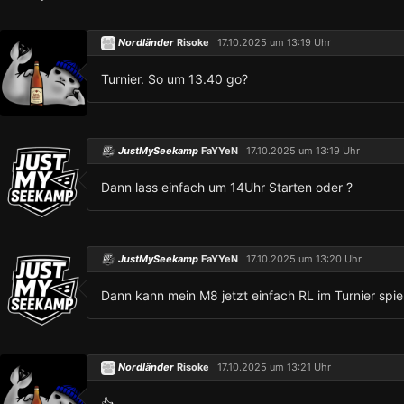
Nordländer
Risoke
17.10.2025 um 13:19 Uhr
Turnier. So um 13.40 go?
JustMySeekamp
FaYYeN
17.10.2025 um 13:19 Uhr
Dann lass einfach um 14Uhr Starten oder ?
JustMySeekamp
FaYYeN
17.10.2025 um 13:20 Uhr
Dann kann mein M8 jetzt einfach RL im Turnier spie
Nordländer
Risoke
17.10.2025 um 13:21 Uhr
👍