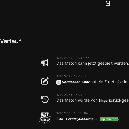
3
Verlauf
17.10.2025, 13:04 Uhr
Das Match kann jetzt gespielt werden.
17.10.2025, 13:05 Uhr
hat ein Ergebnis ein
Nordländer
Flanix
17.10.2025, 13:09 Uhr
Das Match wurde von
zurückgese
Bingo
17.10.2025, 13:16 Uhr
Team
ist
.
JustMySeekamp
spielbereit