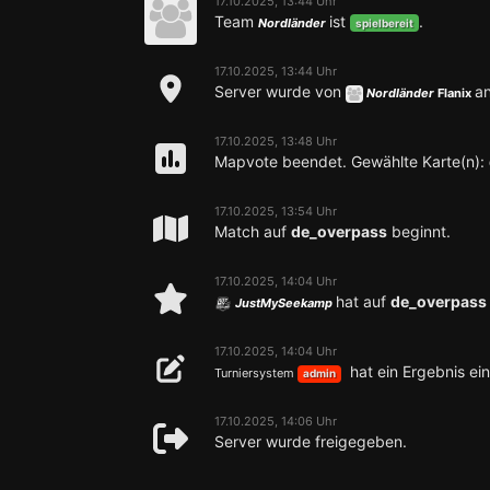
17.10.2025, 13:44 Uhr
Team
ist
.
Nordländer
spielbereit
17.10.2025, 13:44 Uhr
Server wurde von
an
Nordländer
Flanix
17.10.2025, 13:48 Uhr
Mapvote beendet. Gewählte Karte(n):
17.10.2025, 13:54 Uhr
Match auf
de_overpass
beginnt.
17.10.2025, 14:04 Uhr
hat auf
de_overpass
JustMySeekamp
17.10.2025, 14:04 Uhr
hat ein Ergebnis ei
Turniersystem
admin
17.10.2025, 14:06 Uhr
Server wurde freigegeben.