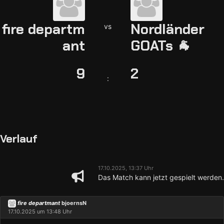
fire departm
Nordländer
vs
ant
GOATs 🐐
9
2
:
Verlauf
17.10.2025, 13:37 Uhr
Das Match kann jetzt gespielt werden.
fire departmant
bjoernsN
17.10.2025 um 13:48 Uhr