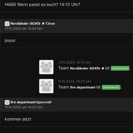
Hiiiiiiii! Wann passt es euch? 14:15 Uhr?
Nordländer GOATs 🐐
TJnsn
17.10.2025 um 13:54 Uhr
joooo
17.10.2025, 14:15 Uhr
Team
ist
.
Nordländer GOATs 🐐
spielbereit
17.10.2025, 14:22 Uhr
Team
ist
.
fire departmant
spielbereit
fire departmant
bjoernsN
17.10.2025 um 14:22 Uhr
kommen jetzt