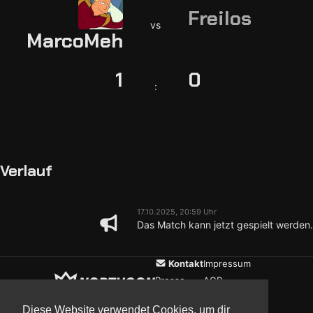
Freilos
vs
MarcoMeh
1
0
:
Verlauf
17.10.2025, 20:59 Uhr
Das Match kann jetzt gespielt werden.
Kontakt
Impressum
Presse
AGB
Verein
Datenschutz
Diese Website verwendet Cookies, um dir