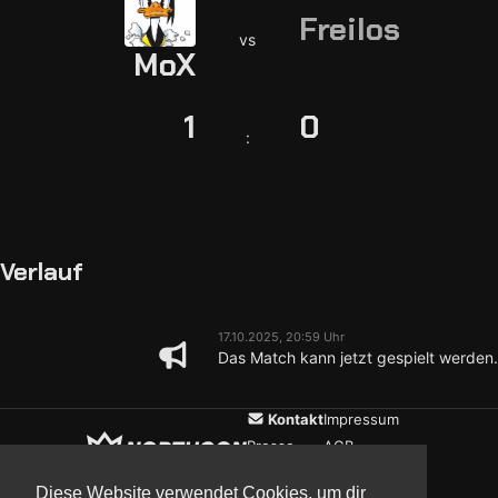
Freilos
vs
MoX
1
0
:
Verlauf
17.10.2025, 20:59 Uhr
Das Match kann jetzt gespielt werden.
Kontakt
Impressum
Presse
AGB
Verein
Datenschutz
Diese Website verwendet Cookies, um dir