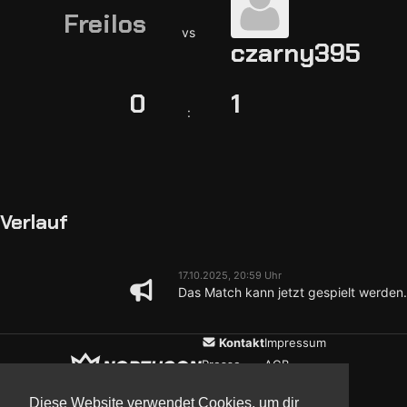
Freilos
vs
czarny395
0
1
:
Verlauf
17.10.2025, 20:59 Uhr
Das Match kann jetzt gespielt werden.
Kontakt
Impressum
Presse
AGB
Verein
Datenschutz
Diese Website verwendet Cookies, um dir