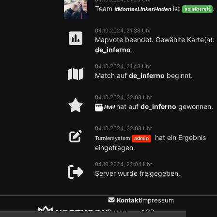
Team
ist
.
#MontesLinkerHoden
spielbereit
04.10.2024, 21:38 Uhr
Mapvote beendet. Gewählte Karte(n):
de_inferno
.
04.10.2024, 21:43 Uhr
Match auf
de_inferno
beginnt.
04.10.2024, 22:03 Uhr
hat auf
de_inferno
gewonnen.
HvH
04.10.2024, 22:03 Uhr
hat ein Ergebnis
Turniersystem
admin
eingetragen.
04.10.2024, 22:04 Uhr
Server wurde freigegeben.
Kontakt
Impressum
Presse
AGB