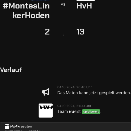
#MontesLin
HvH
vs
kerHoden
2
13
:
Verlauf
04.10.2024, 20:40 Uhr
Das Match kann jetzt gespielt werden.
04.10.2024, 21:00 Uhr
Team
ist
.
HvH
spielbereit
HvH
kraeuterr